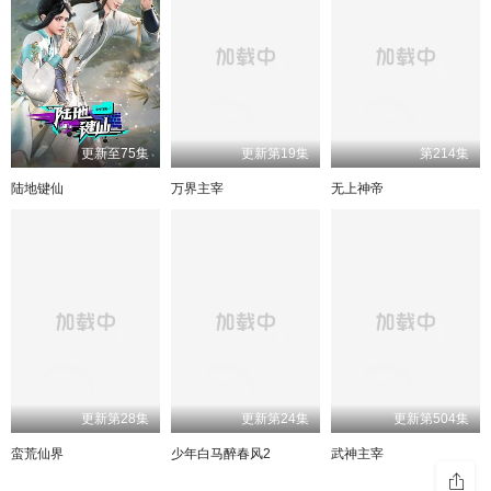
更新至75集
更新第19集
第214集
陆地键仙
万界主宰
无上神帝
更新第28集
更新第24集
更新第504集
蛮荒仙界
少年白马醉春风2
武神主宰