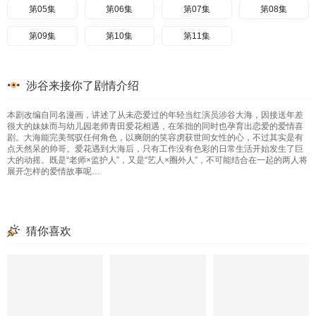
第05集
第06集
第07集
第08集
第09集
第10集
第11集
涉谷来接你了剧情介绍
本剧改编自同名漫画，讲述了从未恋爱过的年轻当红演员涉谷大海，因接送年差
很大的妹妹而与幼儿园老师青田爱花相遇，在笨拙的同时也孕育出恋爱的爱情喜
剧。大海能完美驾驭任何角色，以爽朗的笑容虏获世间女性的心，不过其实是有
点天然呆的帅哥。爱花遇到大海后，只有工作没有色彩的日常生活开始发生了巨
大的动摇。既是“老师×监护人”，又是“艺人×圈外人”，不可能结合在一起的两人将
展开怎样的爱情故事呢…
猜你喜欢