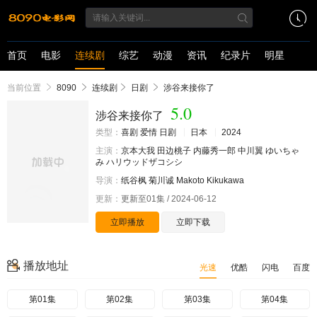
首页
电影
连续剧
综艺
动漫
资讯
纪录片
明星
当前位置
8090
连续剧
日剧
涉谷来接你了
5.0
涉谷来接你了
类型：
喜剧
爱情
日剧
日本
2024
主演：
京本大我
田边桃子
内藤秀一郎
中川翼
ゆいちゃ
み
ハリウッドザコシシ
导演：
纸谷枫
菊川诚
Makoto
Kikukawa
更新：
更新至01集 / 2024-06-12
立即播放
立即下载
播放地址
光速
优酷
闪电
百度
第01集
第02集
第03集
第04集