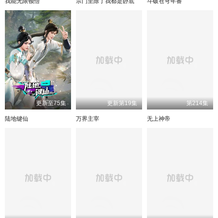
我能无限顿悟
宗门里除了我都是卧底
斗破苍穹年番
更新至75集
更新第19集
第214集
陆地键仙
万界主宰
无上神帝