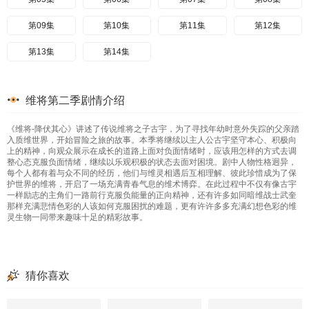
第09集
第10集
第11集
第12集
第13集
第14集
维将第二季剧情介绍
《维将-降伏其心》讲述了传说维将之子古宇，为了寻找年幼时意外失踪的父亲踏
入质维世界，开始冒险之旅的故事。本季将继续以主人公古宇坚守本心、积极向
上的精神，向观众展示在成长的道路上面对负面情绪时，应该用怎样的方式去调
整心态克服负面情绪，继续以乐观积极的状态去面对困境。剧中人物性格迥异，
每个人都有着与众不同的经历，他们与维灵相遇后互相理解、彼此珍惜成为了保
护世界的维将，开启了一场充满青春气息的维术博弈。在此过程中不仅有像古宇
一样励志的主角们一路前行克服负能量的正向精神，还有许多如同暗维战士武奎
那样充满悲情色彩的人该如何克服困扰的难题，更有许许多多充满幻想色彩的维
灵生物一同带来趣味十足的精彩故事。
猜你喜欢