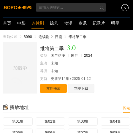
首页
电影
连续剧
综艺
动漫
资讯
纪录片
明星
当前位置
8090
连续剧
日剧
维将第二季
3.0
维将第二季
类型：
国产动漫
国产
2024
主演：
未知
导演：
未知
更新：
更新第14集 / 2025-01-12
立即播放
立即下载
播放地址
闪电
第01集
第02集
第03集
第04集
第05集
第06集
第07集
第08集