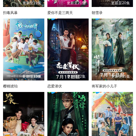
更新至19集
更新至21集
更新至20集
扫毒风暴
爱你不是三两天
朝雪录
更新至13集
更新至12集
更新至15集
樱桃琥珀
恋爱潜伏
将军家的小儿子