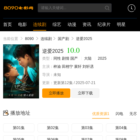
首页
电影
连续剧
综艺
动漫
资讯
纪录片
明星
当前位置
8090
连续剧
国产剧
逆爱2025
10.0
逆爱2025
类型：
同性
剧情
国产
大陆
2025
主演：
梓渝
田栩宁
展轩
刘轩丞
导演：
未知
更新：
更新第12集 / 2025-07-21
立即播放
立即下载
播放地址
优质资源1
闪电
无尽
第01集
第02集
第03集
第04集
第05集
第06集
第07集
第08集